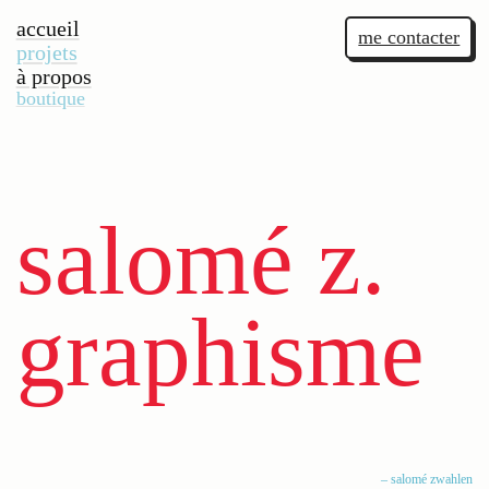
accueil
me contacter
projets
à propos
boutique
salomé z.
graphisme
– salomé zwahlen